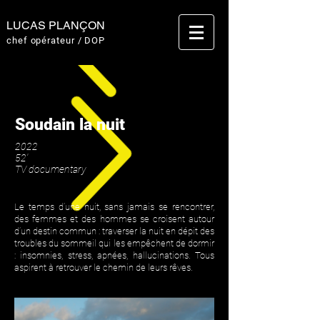
LUCAS PLANÇON
chef opérateur / DOP
Soudain la nuit
2022
52'
TV documentary
Le temps d’une nuit, sans jamais se rencontrer,
des femmes et des hommes se croisent autour
d’un destin commun : traverser la nuit en dépit des
troubles du sommeil qui les empêchent de dormir
: insomnies, stress, apnées, hallucinations. Tous
aspirent à retrouver le chemin de leurs rêves.